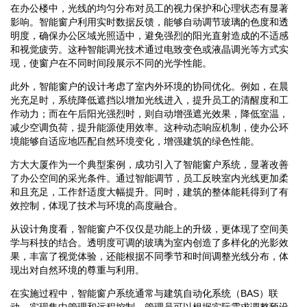
在办公楼中，光线的均匀分布对员工的视力保护和心理状态有显著
影响。智能窗户利用实时数据反馈，能够自动调节玻璃的色度和透
明度，确保办公区域光照适中，避免强烈的阳光直射造成的不适感
和视觉疲劳。这种智能调光技术通过电致变色或液晶调光等方式实
现，使窗户在不同时间段展示不同的光学性能。
此外，智能窗户的设计考虑了室内外环境的协同优化。例如，在晨
光充足时，系统降低遮挡以增加光线进入，提升员工的清醒度和工
作动力；而在午后阳光强烈时，则自动增强遮光效果，降低室温，
减少空调负荷，提升能源使用效率。这种动态响应机制，使办公环
境能够自适应地匹配自然环境变化，增强建筑的绿色性能。
方大大厦作为一个典型案例，成功引入了智能窗户系统，显著改善
了办公空间的采光条件。通过智能调节，员工反映室内光线更加柔
和且充足，工作舒适度大幅提升。同时，建筑的整体能耗得到了有
效控制，体现了技术与环境的高度融合。
从设计角度看，智能窗户不仅仅是功能上的升级，更体现了空间美
学与科技的结合。透明度可调的玻璃为室内创造了多样化的光影效
果，丰富了视觉体验，还能根据不同季节和时间调整光线分布，体
现出对自然环境的尊重与利用。
在实施过程中，智能窗户系统通常与建筑自动化系统（BAS）联
动，实现集中管理和远程控制。管理员可以根据实际需求调整预设