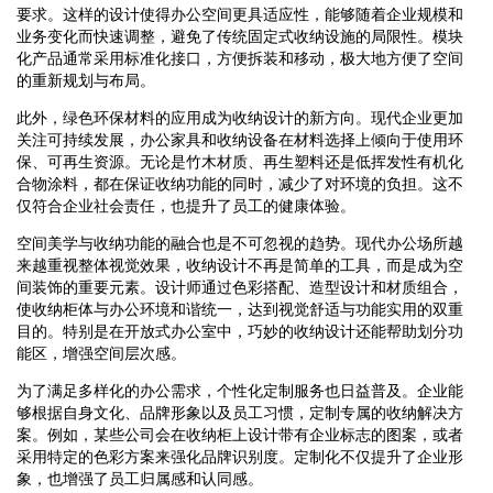
要求。这样的设计使得办公空间更具适应性，能够随着企业规模和
业务变化而快速调整，避免了传统固定式收纳设施的局限性。模块
化产品通常采用标准化接口，方便拆装和移动，极大地方便了空间
的重新规划与布局。
此外，绿色环保材料的应用成为收纳设计的新方向。现代企业更加
关注可持续发展，办公家具和收纳设备在材料选择上倾向于使用环
保、可再生资源。无论是竹木材质、再生塑料还是低挥发性有机化
合物涂料，都在保证收纳功能的同时，减少了对环境的负担。这不
仅符合企业社会责任，也提升了员工的健康体验。
空间美学与收纳功能的融合也是不可忽视的趋势。现代办公场所越
来越重视整体视觉效果，收纳设计不再是简单的工具，而是成为空
间装饰的重要元素。设计师通过色彩搭配、造型设计和材质组合，
使收纳柜体与办公环境和谐统一，达到视觉舒适与功能实用的双重
目的。特别是在开放式办公室中，巧妙的收纳设计还能帮助划分功
能区，增强空间层次感。
为了满足多样化的办公需求，个性化定制服务也日益普及。企业能
够根据自身文化、品牌形象以及员工习惯，定制专属的收纳解决方
案。例如，某些公司会在收纳柜上设计带有企业标志的图案，或者
采用特定的色彩方案来强化品牌识别度。定制化不仅提升了企业形
象，也增强了员工归属感和认同感。