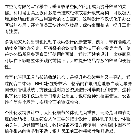
在空间有限的写字楼中，垂直收纳空间的利用成为提升容量的关
键。利用墙面高度设计多层悬挂式柜体或者开放式架构，可以极大
增加收纳面积而不占用宝贵的地面空间。这种设计不仅优化了办公
区域的布局，还方便员工快速存取物品，保持桌面整洁，提升工作
专注度。
多功能家具的出现也推动了收纳设计的新变革。例如，带有隐藏式
储物空间的办公桌、可折叠的会议桌和带有抽屉的沙发等产品，使
得办公场所具备更多灵活使用的可能。通过巧妙的设计，这些家具
可以在不影响整体美观的前提下，大幅提升物品存放的容量和便捷
性。
数字化管理工具与传统收纳结合，是提升办公效率的又一亮点。通
过配合二维码、RFID标签等技术，物品的存取信息能够自动记录并
同步到管理系统，方便企业对办公资源进行科学调配和维护。这种
数字化手段不仅适用于日常办公用品，也可延伸到档案管理、设备
维护等多个场景，实现全面的资源整合。
个性化收纳设计中，人性化细节的体现尤为重要。无论是可调节高
度的收纳柜，还是符合人体工学的把手设计，都体现了对用户体验
的关注。通过细节优化，收纳设备不仅方便使用，还能减少因不当
操作带来的疲劳和不适，提升员工的工作积极性和舒适感。