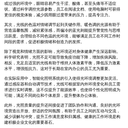
或过强的环境中，眼睛容易产生干涩、酸痛，甚至头痛等不适症
状。通过科学调控光源参数，员工在阅读文档、使用电脑时可获得
更佳的视觉体验，减少因用眼过度带来的压力，提高专注力。
其次，光线的色温对情绪调节起到关键作用。暖色调的光源有助于
营造温馨氛围，减轻紧张感，而偏冷的蓝光则能提升警觉性与思维
活跃度。合理组合不同色温的光环境，能够满足员工在不同工作时
间段的需求，促进积极情绪和创造力的发挥。
除了视觉和情绪方面的影响，光环境还对身体健康产生深远影响。
科学研究表明，光照不足可能导致免疫功能下降，增加疾病风险。
相反，充足且适宜的光线有助于维持人体激素平衡，降低压力激素
水平，增强抵抗力。这对于长期在室内办公的员工尤为重要。
在实际应用中，智能化照明系统的引入使得光环境调整更加灵活。
通过感应器和自动调节技术，光线可根据室内外环境变化和员工需
求进行实时调整。这不仅提升了能源效率，也使得个性化照明成为
可能，满足不同岗位和个体差异，提升整体办公体验。
此外，光照质量的提升还间接促进了团队协作和沟通。良好的光环
境营造出开放、舒适的空间氛围，有助于员工之间的互动与交流，
减少误解与冲突，提升工作满意度和归属感。健康的工作环境是构
建积极企业文化的重要基石。