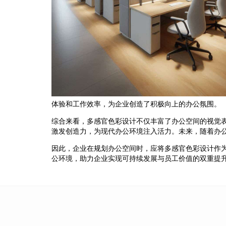
体验和工作效率，为企业创造了积极向上的办公氛围。
综合来看，多感官色彩设计不仅丰富了办公空间的视觉
激发创造力，为现代办公环境注入活力。未来，随着办
因此，企业在规划办公空间时，应将多感官色彩设计作
公环境，助力企业实现可持续发展与员工价值的双重提