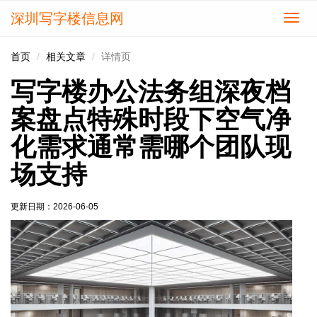
深圳写字楼信息网
切
换
导
首页
相关文章
详情页
航
写字楼办公法务组深夜档
案盘点特殊时段下空气净
化需求通常需哪个团队现
场支持
更新日期：
2026-06-05