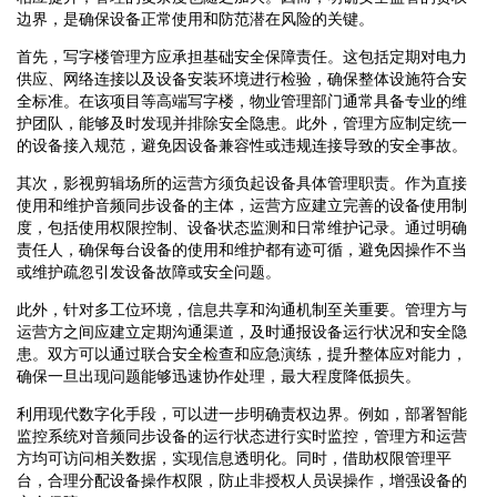
边界，是确保设备正常使用和防范潜在风险的关键。
首先，写字楼管理方应承担基础安全保障责任。这包括定期对电力
供应、网络连接以及设备安装环境进行检验，确保整体设施符合安
全标准。在该项目等高端写字楼，物业管理部门通常具备专业的维
护团队，能够及时发现并排除安全隐患。此外，管理方应制定统一
的设备接入规范，避免因设备兼容性或违规连接导致的安全事故。
其次，影视剪辑场所的运营方须负起设备具体管理职责。作为直接
使用和维护音频同步设备的主体，运营方应建立完善的设备使用制
度，包括使用权限控制、设备状态监测和日常维护记录。通过明确
责任人，确保每台设备的使用和维护都有迹可循，避免因操作不当
或维护疏忽引发设备故障或安全问题。
此外，针对多工位环境，信息共享和沟通机制至关重要。管理方与
运营方之间应建立定期沟通渠道，及时通报设备运行状况和安全隐
患。双方可以通过联合安全检查和应急演练，提升整体应对能力，
确保一旦出现问题能够迅速协作处理，最大程度降低损失。
利用现代数字化手段，可以进一步明确责权边界。例如，部署智能
监控系统对音频同步设备的运行状态进行实时监控，管理方和运营
方均可访问相关数据，实现信息透明化。同时，借助权限管理平
台，合理分配设备操作权限，防止非授权人员误操作，增强设备的